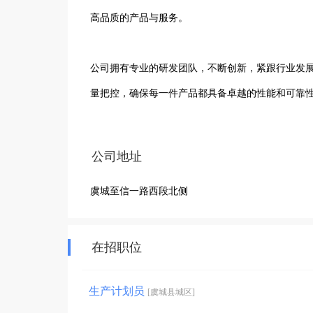
高品质的产品与服务。

公司拥有专业的研发团队，不断创新，紧跟行业发
量把控，确保每一件产品都具备卓越的性能和可靠性
在生产环节，公司采用先进的生产设备和技术，高
公司地址
修、模具加工等众多行业，深受客户信赖。

虞城至信一路西段北侧
公司注重人才培养与团队建设，吸引了一批经验丰
展注入强大动力。

在招职位
生产计划员
[虞城县城区]
商丘欧仕迪工量具有限公司始终坚持以客户为中心