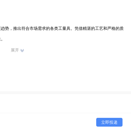
展趋势，推出符合市场需求的各类工量具。凭借精湛的工艺和严格的质
。

展开
效运作，保障产品的稳定供应。其产品广泛应用于机械制造、汽车维
富、技术娴熟的专业人才。他们秉持着敬业、创新的精神，为公司的发
立即投递
，以优质的产品和服务满足客户需求，在工量具市场中不断发展壮大，