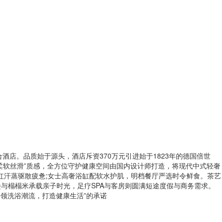
合酒店。品质始于源头，酒店斥资370万元引进始于1823年的德国倍世
具“柔软丝滑”质感，全方位守护健康空间由国内设计师打造，将现代中式轻奢
网红汗蒸驱散疲惫;女士高奢浴缸配软水护肌，明档餐厅严选时令鲜食。茶艺
与榻榻米承载亲子时光，足疗SPA与客房则圆满短途度假与商务需求。
领洗浴潮流，打造健康生活”的承诺