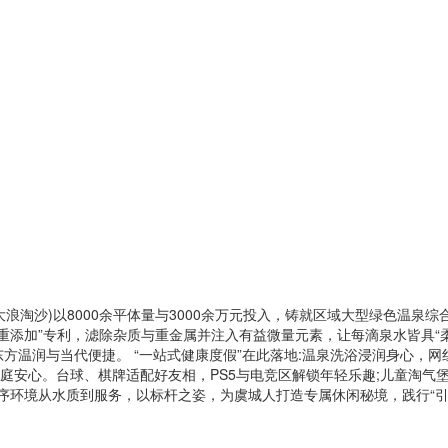
浪淘沙)以8000余平体量与3000余万元投入，铸就区域大型绿色温泉综
净化+1重添加”专利，滤除杂质与重金属并注入有益微量元素，让每滴泉水皆
方温润与当代便捷。 “一站式健康度假”在此落地:温泉洗浴浸润身心，
安心。台球、棋牌适配好友相，PS5与电竞区解锁年轻乐趣;儿童淘气堡
序环境从水质到服务，以标杆之姿，为虞城人打造专属休闲秘境，践行“引