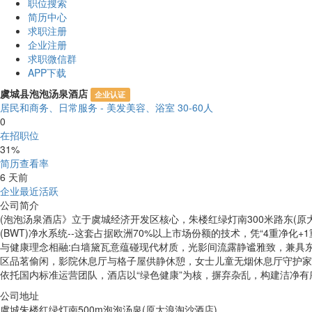
职位搜索
简历中心
求职注册
企业注册
求职微信群
APP下载
虞城县泡泡汤泉酒店
企业认证
居民和商务、日常服务 - 美发美容、浴室
30-60人
0
在招职位
31%
简历查看率
6 天前
企业最近活跃
公司简介
(泡泡汤泉酒店》立于虞城经济开发区核心，朱楼红绿灯南300米路东(原大
(BWT)净水系统--这套占据欧洲70%以上市场份额的技术，凭“4重
与健康理念相融:白墙黛瓦意蕴碰现代材质，光影间流露静谧雅致，兼具东
区品茗偷闲，影院休息厅与格子屋供静休憩，女士儿童无烟休息厅守护家庭
依托国内标准运营团队，酒店以“绿色健康”为核，摒弃杂乱，构建洁净有
公司地址
虞城朱楼红绿灯南500m泡泡汤泉(原大浪淘沙酒店)