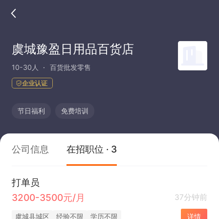
虞城豫盈日用品百货店
10-30人
百货批发零售
企业认证
节日福利
免费培训
公司信息
在招职位 · 3
打单员
3200-3500元/月
37分钟前
虞城县城区
经验不限
学历不限
详情