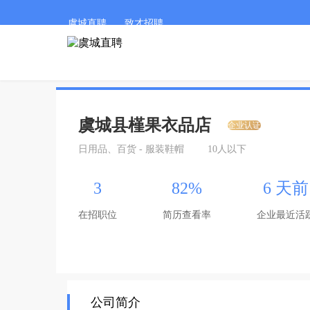
虞城直聘
致才招聘
虞城县槿果衣品店
企业认证
日用品、百货 - 服装鞋帽
10人以下
3
82%
6 天前
在招职位
简历查看率
企业最近活
公司简介