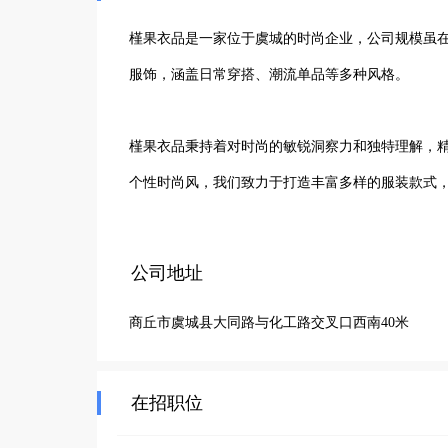
槿果衣品是一家位于虞城的时尚企业，公司规模虽在
服饰，涵盖日常穿搭、潮流单品等多种风格。

槿果衣品秉持着对时尚的敏锐洞察力和独特理解，
个性时尚风，我们致力于打造丰富多样的服装款式，
公司团队成员虽不多，但大家都怀揣着对时尚的热
公司地址
款式搭配，还是与顾客的沟通交流，都展现出专业
商丘市虞城县大同路与化工路交叉口西南40米
议，助力顾客展现独特魅力。

在虞城这片土地上，槿果衣品以小而精的姿态，不
在招职位
尚领域中一颗闪耀的新星。