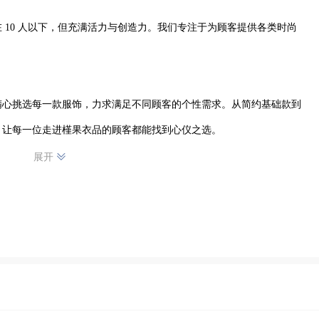
 10 人以下，但充满活力与创造力。我们专注于为顾客提供各类时尚
精心挑选每一款服饰，力求满足不同顾客的个性需求。从简约基础款到
让每一位走进槿果衣品的顾客都能找到心仪之选。

展开
爱与执着，在服装设计、销售服务等各个环节默契协作。无论是服装的
与热情。我们用心对待每一位顾客，耐心解答疑问，提供贴心的搭配建
断探索时尚潮流，为当地消费者带来别具一格的时尚体验，成为虞城时