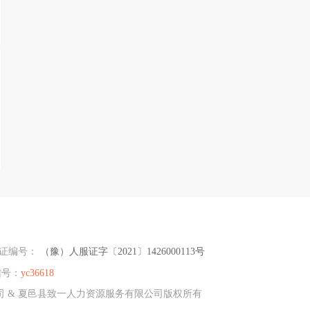
可证编号：
（豫）人服证字〔2021〕1426000113号
信号：
yc36618
限公司 & 夏邑县致一人力资源服务有限公司版权所有