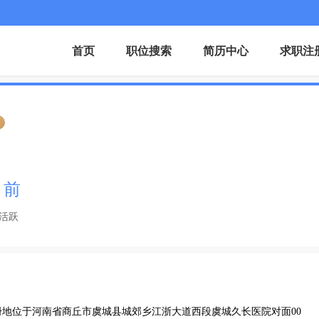
首页
职位搜索
简历中心
求职注
证
月前
活跃
，注册地位于河南省商丘市虞城县城郊乡江浙大道西段虞城久长医院对面00