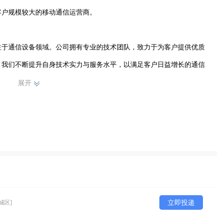
客户规模较大的移动通信运营商。

注于通信设备领域。公司拥有专业的技术团队，致力于为客户提供优质
，我们不断提升自身技术实力与服务水平，以满足客户日益增长的通信
积极拓展业务，为虞城城区及周边地区的通信事业发展贡献力量。我们
展开
，力求为客户打造更高效、更稳定的通信解决方案。凭借良好的口碑和
誉，未来将继续携手中国移动，不断前行，为推动通信事业进步不懈努
城区]
立即投递