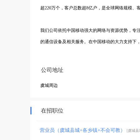
超220万个，客户总数超8亿户，是全球网络规模、
我们公司依托中国移动强大的网络与资源优势，专
的通信设备及相关服务。在中国移动的大力支持下
需求。我们始终秉持着诚信、专业、创新的理念，
紧跟通信行业发展趋势，不断探索新技术、新应用
公司地址
优质的服务，我们在当地通信市场赢得了一定的声
虞城周边
力。
在招职位
营业员（虞城县城+各乡镇+不会可教）
[虞城县