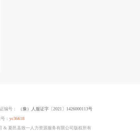
可证编号：
（豫）人服证字〔2021〕1426000113号
信号：
yc36618
限公司 & 夏邑县致一人力资源服务有限公司版权所有