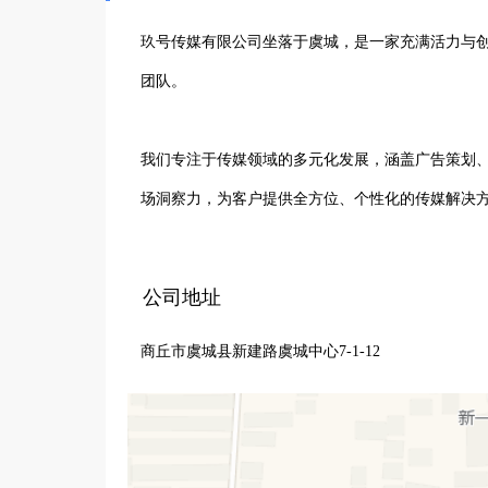
玖号传媒有限公司坐落于虞城，是一家充满活力与创造
团队。

我们专注于传媒领域的多元化发展，涵盖广告策划
场洞察力，为客户提供全方位、个性化的传媒解决方
在广告策划方面，我们深入了解客户需求，精心打
公司地址
我们汇聚了专业的影视人才，从脚本创作到后期制
商丘市虞城县新建路虞城中心7-1-12
体运营领域，我们紧跟时代潮流，熟练运用各种新
销。

玖号传媒有限公司始终秉持专业、创新、高效的服