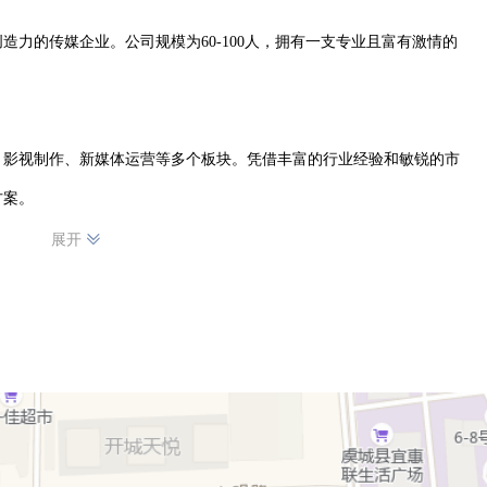
力的传媒企业。公司规模为60-100人，拥有一支专业且富有激情的
、影视制作、新媒体运营等多个板块。凭借丰富的行业经验和敏锐的市
案。

展开
造创意十足的广告方案，助力品牌提升知名度和影响力。影视制作上，
作，每一个环节都力求精益求精，为客户呈现高质量的影视作品。新媒
媒体平台，制定精准有效的运营策略，帮助客户实现品牌推广和产品营
务理念，以优质的作品和贴心的服务赢得了客户的信赖与好评。未来，