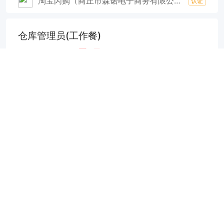
淘宝闪购（商丘市森诺电子商务有限公司）
认证
仓库管理员(工作餐)
5000-6000元/月
38分钟前
实地核验
申请
虞城县城区
1年
学历不限
虞城县呈安装饰材料厂
认证
快递派送主管（有工作经验）
8000-15000元/月
44分钟前
申请
虞城县城区
2年
学历不限
虞城县韵达快递
认证