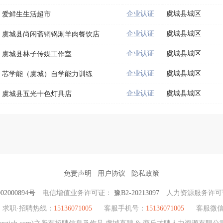
企业认证
虞城县城区
爱鲜生生活超市
企业认证
虞城县城区
虞城县尚闲斋铜锅涮羊肉餐饮店
企业认证
虞城县城区
虞城县林子传媒工作室
企业认证
虞城县城区
芯学能（虞城）自学能力训练
企业认证
虞城县城区
虞城县五光十色灯具店
免责声明
用户协议
隐私政策
2000894号
电信增值业务许可证：
豫B2-20213097
人力资源服务许
求职·招聘热线：
15136071005
客服手机号：
15136071005
客服微