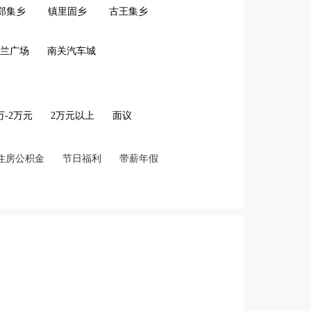
郑集乡
镇里固乡
古王集乡
兰广场
南关汽车城
2万-2万元
2万元以上
面议
住房公积金
节日福利
带薪年假