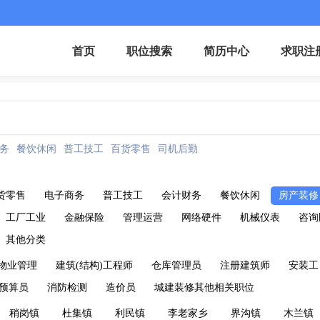
首页
职位搜索
简历中心
求职注
务
餐饮休闲
普工技工
百货零售
司机后勤
货零售
电子商务
普工技工
会计财务
餐饮休闲
房产装修
工厂工业
金融保险
管理运营
网络硬件
机械仪表
咨询
其他分类
物业管理
建筑(结构)工程师
仓库管理员
注册建筑师
安装工
预算员
消防检测
造价员
城建装修其他相关职位
稍岗镇
杜集镇
利民镇
李老家乡
界沟镇
木兰镇