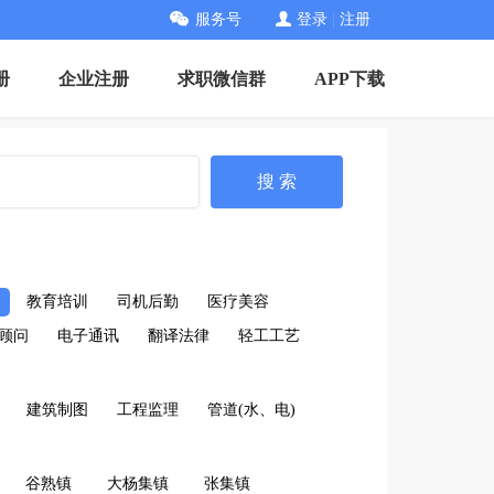
服务号
登录
|
注册
册
企业注册
求职微信群
APP下载
搜 索
教育培训
司机后勤
医疗美容
顾问
电子通讯
翻译法律
轻工工艺
建筑制图
工程监理
管道(水、电)
谷熟镇
大杨集镇
张集镇