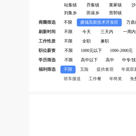
站集镇
乔集镇
黄冢镇
沙
刘集乡
田庙乡
营郭镇
商圈筛选
不限
虞城高新技术开发区
万鼎
刷新时间
不限
今天
三天内
一周内
工作性质
不限
全职
兼职
职位薪资
不限
1000元以下
1000-2000元
学历筛选
不限
高中以下
高中
中专/
福利筛选
不限
五险
提供食宿
年底双
班车接送
工作餐
年终奖
免