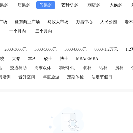
集乡
店集乡
闻集乡
芒种桥乡
刘店乡
大侯乡
广场
豫东商业广场
马牧大市场
万昌中心
人民公园
老木
一个月内
三个月内
2000-3000元
3000-5000元
5000-8000元
8000-1.2万元
1.
技校
大专
本科
硕士
博士
MBA/EMBA
薪
交通补助
周末双休
加班补助
餐补
话补
房补
费培训
晋升空间
年度旅游
定期体检
法定节假日