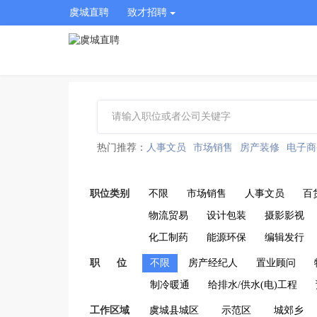
虞城直聘
致才招聘
热门推荐：
人事文员
市场销售
房产装修
电子商
职位类别
不限
市场销售
人事文员
百
物流贸易
设计包装
摄影影视
化工制药
能源环保
编辑发行
职 位
不限
房产经纪人
置业顾问
制冷暖通
给排水/供水(电)工程
工作区域
虞城县城区
示范区
城郊乡