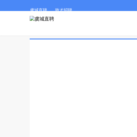
虞城直聘
致才招聘