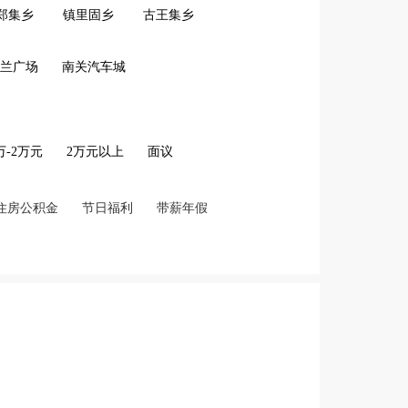
郑集乡
镇里固乡
古王集乡
兰广场
南关汽车城
2万-2万元
2万元以上
面议
住房公积金
节日福利
带薪年假