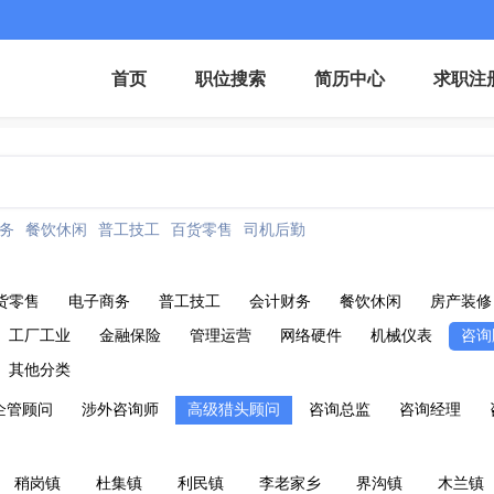
首页
职位搜索
简历中心
求职注
务
餐饮休闲
普工技工
百货零售
司机后勤
货零售
电子商务
普工技工
会计财务
餐饮休闲
房产装修
工厂工业
金融保险
管理运营
网络硬件
机械仪表
咨询
其他分类
企管顾问
涉外咨询师
高级猎头顾问
咨询总监
咨询经理
稍岗镇
杜集镇
利民镇
李老家乡
界沟镇
木兰镇