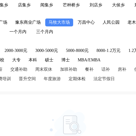
集乡
店集乡
闻集乡
芒种桥乡
刘店乡
大侯乡
广场
豫东商业广场
马牧大市场
万昌中心
人民公园
老木
一个月内
三个月内
2000-3000元
3000-5000元
5000-8000元
8000-1.2万元
1.
技校
大专
本科
硕士
博士
MBA/EMBA
薪
交通补助
周末双休
加班补助
餐补
话补
房补
费培训
晋升空间
年度旅游
定期体检
法定节假日