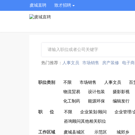
虞城直聘
致才招聘
热门推荐：
人事文员
市场销售
房产装修
电子商
职位类别
不限
市场销售
人事文员
百
物流贸易
设计包装
摄影影视
化工制药
能源环保
编辑发行
职 位
不限
企业策划/顾问
企业管理/
咨询顾问其他相关职位
工作区域
虞城县城区
示范区
城郊乡