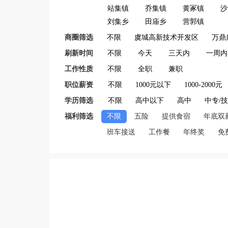
站集镇
乔集镇
黄冢镇
沙
刘集乡
田庙乡
营郭镇
商圈筛选
不限
虞城高新技术开发区
万鼎
刷新时间
不限
今天
三天内
一周内
工作性质
不限
全职
兼职
职位薪资
不限
1000元以下
1000-2000元
学历筛选
不限
高中以下
高中
中专/
福利筛选
不限
五险
提供食宿
年底双
班车接送
工作餐
年终奖
免