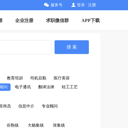
服务号
登录
|
注册
册
企业注册
求职微信群
APP下载
搜 索
教育培训
司机后勤
医疗美容
顾问
电子通讯
翻译法律
轻工工艺
咨询员
信息中介
专业顾问
谷熟镇
大杨集镇
张集镇