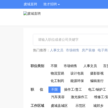
虞城直聘
致才招聘
热门推荐：
人事文员
市场销售
房产装修
电子商
职位类别
不限
市场销售
人事文员
百
物流贸易
设计包装
摄影影视
化工制药
能源环保
编辑发行
职 位
不限
操作工/普工
电工/锅炉工
汽车美容
激光操作工
维修工/
工作区域
虞城县城区
示范区
城郊乡