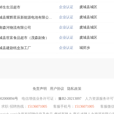
企业认证
虞城县城区
鲜生生活超市
企业认证
虞城县城区
城县耀辉星辰新能源电池有限公...
企业认证
虞城县城区
南森河物流有限公司
企业认证
虞城县城区
城县世富食品超市（茂森副食）
企业认证
城郊乡
城县建勋纸盒加工厂
免责声明
用户协议
隐私政策
2000894号
电信增值业务许可证：
豫B2-20213097
人力资源服务许
求职·招聘热线：
15136071005
客服手机号：
15136071005
客服微