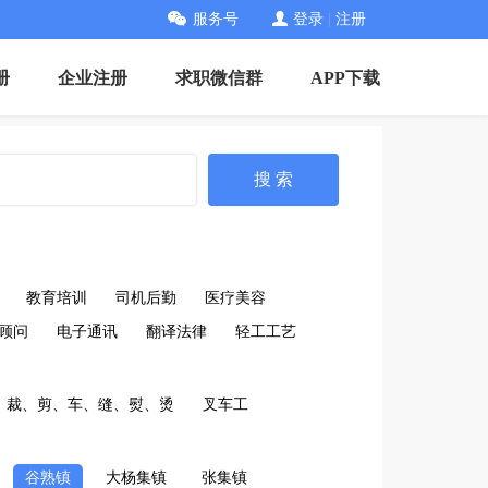
服务号
登录
|
注册
册
企业注册
求职微信群
APP下载
搜 索
教育培训
司机后勤
医疗美容
顾问
电子通讯
翻译法律
轻工工艺
裁、剪、车、缝、熨、烫
叉车工
谷熟镇
大杨集镇
张集镇