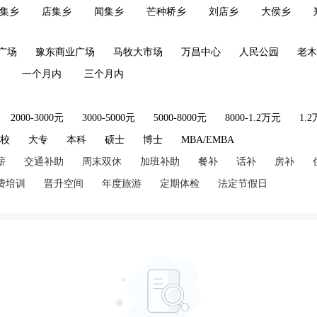
集乡
店集乡
闻集乡
芒种桥乡
刘店乡
大侯乡
广场
豫东商业广场
马牧大市场
万昌中心
人民公园
老木
一个月内
三个月内
2000-3000元
3000-5000元
5000-8000元
8000-1.2万元
1.
技校
大专
本科
硕士
博士
MBA/EMBA
薪
交通补助
周末双休
加班补助
餐补
话补
房补
费培训
晋升空间
年度旅游
定期体检
法定节假日