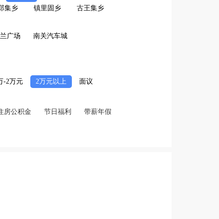
郑集乡
镇里固乡
古王集乡
兰广场
南关汽车城
2万-2万元
2万元以上
面议
住房公积金
节日福利
带薪年假