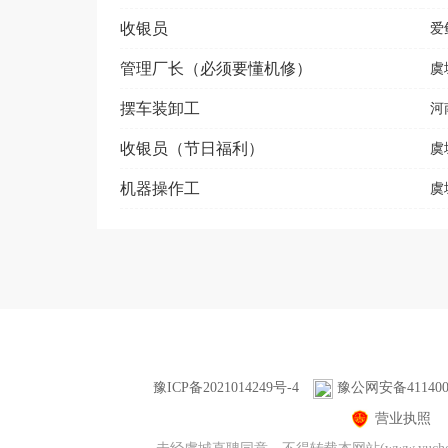
收银员
爱
管理厂长（必须要懂机修）
虞
摆车装卸工
河
收银员（节日福利）
虞
机器操作工
虞
豫ICP备2021014249号-4
豫公网安备4114000
营业执照