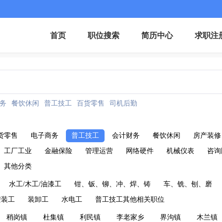
首页
职位搜索
简历中心
求职注
务
餐饮休闲
普工技工
百货零售
司机后勤
货零售
电子商务
普工技工
会计财务
餐饮休闲
房产装修
工厂工业
金融保险
管理运营
网络硬件
机械仪表
咨询
其他分类
水工/木工/油漆工
钳、钣、铆、冲、焊、铸
车、铣、刨、磨
安装工
装卸工
水电工
普工技工其他相关职位
稍岗镇
杜集镇
利民镇
李老家乡
界沟镇
木兰镇