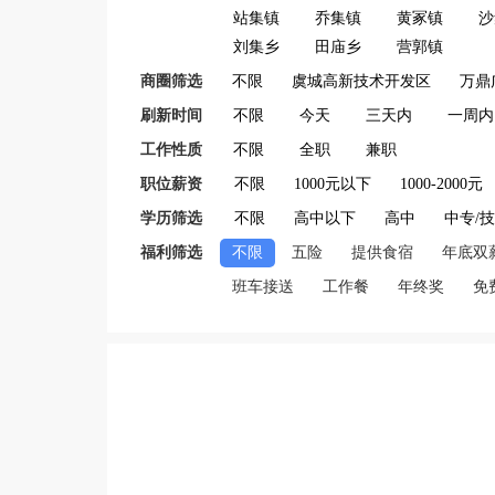
站集镇
乔集镇
黄冢镇
沙
刘集乡
田庙乡
营郭镇
商圈筛选
不限
虞城高新技术开发区
万鼎
刷新时间
不限
今天
三天内
一周内
工作性质
不限
全职
兼职
职位薪资
不限
1000元以下
1000-2000元
学历筛选
不限
高中以下
高中
中专/
福利筛选
不限
五险
提供食宿
年底双
班车接送
工作餐
年终奖
免