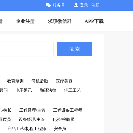
服务号
登录
|
注册
册
企业注册
求职微信群
APP下载
搜 索
教育培训
司机后勤
医疗美容
顾问
电子通讯
翻译法律
轻工工艺
长/拉长
工程经理/主管
工程设备工程师
调度员
设备经理/主管
化验/检验员
产品工艺/制程工程师
安全员