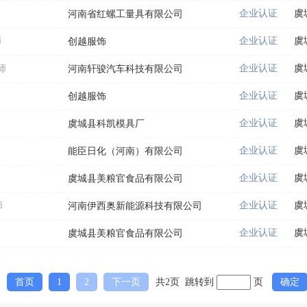
企业认证
虞
河南省红螺工量具有限公司
企业认证
虞
师
创越服饰
企业认证
虞
师
河南轩骏汽车科技有限公司
企业认证
虞
创越服饰
企业认证
虞
虞城县科凯模具厂
企业认证
虞
能臣日化（河南）有限公司
企业认证
虞
虞城县美粮官食品有限公司
企业认证
虞
师
河南伊西奥新能源科技有限公司
企业认证
虞
虞城县美粮官食品有限公司
首页
1
2
下一页
共2页 跳转到
页
确定