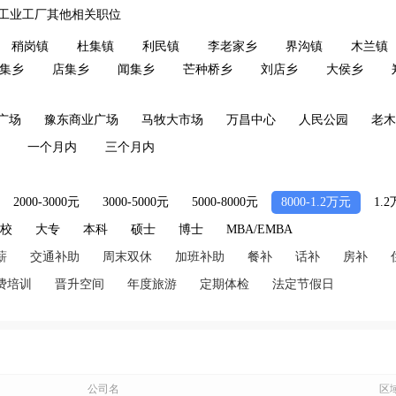
工业工厂其他相关职位
稍岗镇
杜集镇
利民镇
李老家乡
界沟镇
木兰镇
集乡
店集乡
闻集乡
芒种桥乡
刘店乡
大侯乡
广场
豫东商业广场
马牧大市场
万昌中心
人民公园
老木
一个月内
三个月内
2000-3000元
3000-5000元
5000-8000元
8000-1.2万元
1.
技校
大专
本科
硕士
博士
MBA/EMBA
薪
交通补助
周末双休
加班补助
餐补
话补
房补
费培训
晋升空间
年度旅游
定期体检
法定节假日
公司名
区