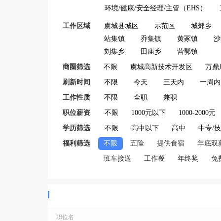
环境/健康/安全经理/主管（EHS）
工作区域
虞城县城区
示范区
城郊乡
站集镇
乔集镇
黄冢镇
沙
刘集乡
田庙乡
营郭镇
商圈筛选
不限
虞城高新技术开发区
万鼎
刷新时间
不限
今天
三天内
一周内
工作性质
不限
全职
兼职
职位薪资
不限
1000元以下
1000-2000元
学历筛选
不限
高中以下
高中
中专/
福利筛选
不限
五险
提供食宿
年底双
班车接送
工作餐
年终奖
免
职位名