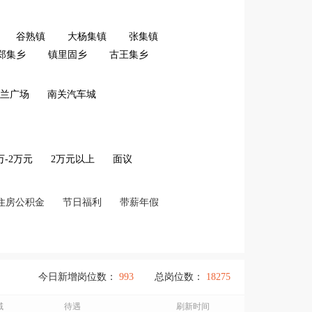
谷熟镇
大杨集镇
张集镇
郑集乡
镇里固乡
古王集乡
兰广场
南关汽车城
2万-2万元
2万元以上
面议
住房公积金
节日福利
带薪年假
今日新增岗位数：
993
总岗位数：
18275
域
待遇
刷新时间