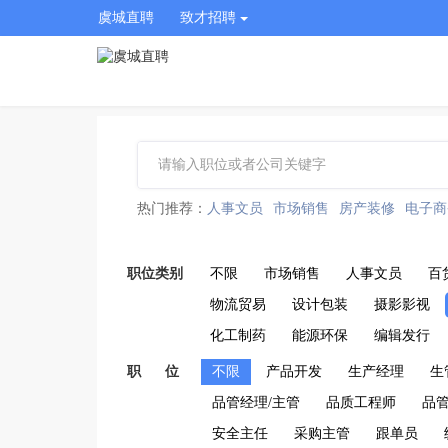
虞城直聘
致才招聘
热门推荐：
人事文员
市场销售
房产装修
电子商
职位类别
不限
市场销售
人事文员
百
物流贸易
设计包装
摄影影视
化工制药
能源环保
编辑发行
职 位
不限
产品开发
生产经理
生
品管经理/主管
品质工程师
品
安全主任
采购主管
跟单员