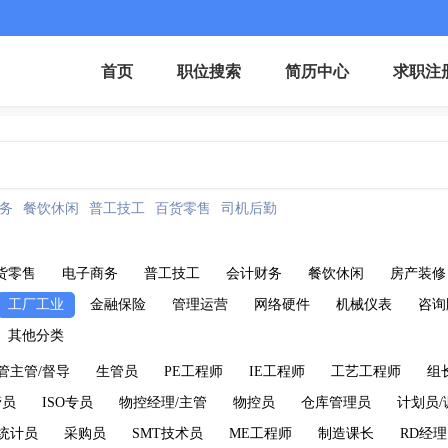
首页
职位搜索
简历中心
求职注
务
餐饮休闲
普工技工
百货零售
司机后勤
货零售
电子商务
普工技工
会计财务
餐饮休闲
房产装修
工厂工业
金融保险
管理运营
网络硬件
机械仪表
咨询
其他分类
管主管/督导
生管员
PE工程师
IE工程师
工艺工程师
组
管员
ISO专员
物控经理/主管
物控员
仓库管理员
计划员/
统计员
采购员
SMT技术员
ME工程师
制造课长
RD经理