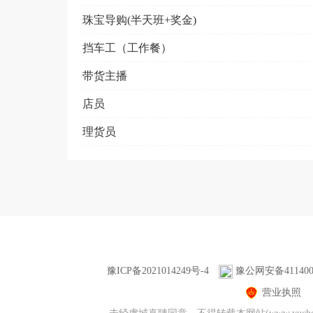
珠宝导购(半天班+奖金)
挡车工（工作餐）
带货主播
店员
理货员
豫ICP备2021014249号-4
豫公网安备4114000
营业执照