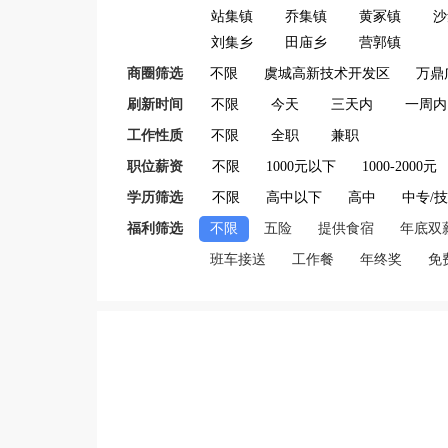
站集镇
乔集镇
黄冢镇
沙
刘集乡
田庙乡
营郭镇
商圈筛选
不限
虞城高新技术开发区
万鼎
刷新时间
不限
今天
三天内
一周内
工作性质
不限
全职
兼职
职位薪资
不限
1000元以下
1000-2000元
学历筛选
不限
高中以下
高中
中专/
福利筛选
不限
五险
提供食宿
年底双
班车接送
工作餐
年终奖
免