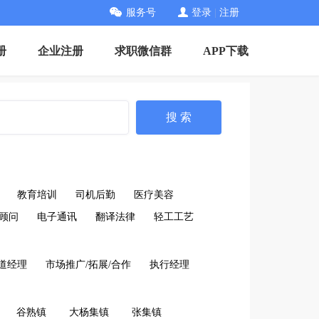
服务号
登录
|
注册
册
企业注册
求职微信群
APP下载
搜 索
教育培训
司机后勤
医疗美容
顾问
电子通讯
翻译法律
轻工工艺
道经理
市场推广/拓展/合作
执行经理
谷熟镇
大杨集镇
张集镇