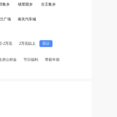
郑集乡
镇里固乡
古王集乡
兰广场
南关汽车城
2万-2万元
2万元以上
面议
住房公积金
节日福利
带薪年假