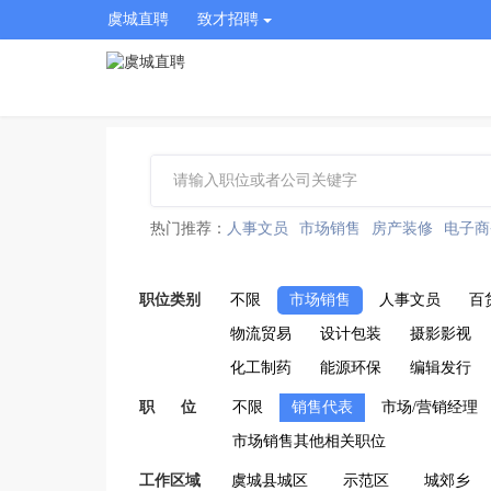
虞城直聘
致才招聘
热门推荐：
人事文员
市场销售
房产装修
电子商
职位类别
不限
市场销售
人事文员
百
物流贸易
设计包装
摄影影视
化工制药
能源环保
编辑发行
职 位
不限
销售代表
市场/营销经理
市场销售其他相关职位
工作区域
虞城县城区
示范区
城郊乡