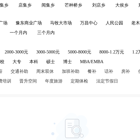
集乡
店集乡
闻集乡
芒种桥乡
刘店乡
大侯乡
广场
豫东商业广场
马牧大市场
万昌中心
人民公园
老木
一个月内
三个月内
2000-3000元
3000-5000元
5000-8000元
8000-1.2万元
1.
技校
大专
本科
硕士
博士
MBA/EMBA
薪
交通补助
周末双休
加班补助
餐补
话补
房补
费培训
晋升空间
年度旅游
定期体检
法定节假日