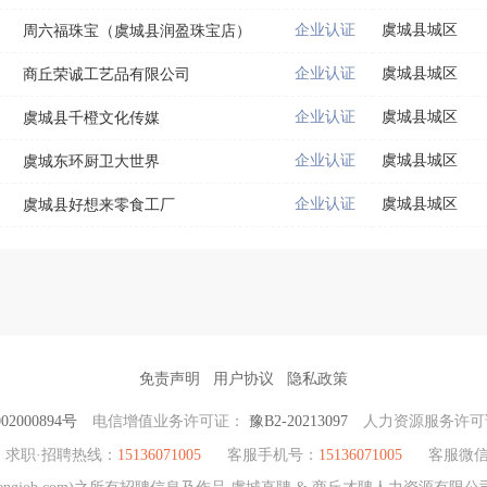
企业认证
虞城县城区
周六福珠宝（虞城县润盈珠宝店）
企业认证
虞城县城区
商丘荣诚工艺品有限公司
企业认证
虞城县城区
虞城县千橙文化传媒
企业认证
虞城县城区
虞城东环厨卫大世界
企业认证
虞城县城区
虞城县好想来零食工厂
免责声明
用户协议
隐私政策
2000894号
电信增值业务许可证：
豫B2-20213097
人力资源服务许
求职·招聘热线：
15136071005
客服手机号：
15136071005
客服微