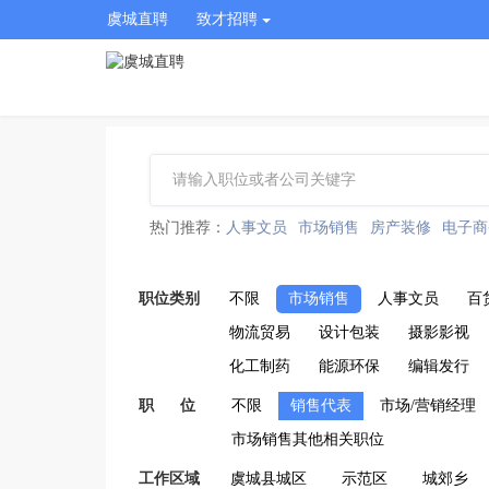
虞城直聘
致才招聘
热门推荐：
人事文员
市场销售
房产装修
电子商
职位类别
不限
市场销售
人事文员
百
物流贸易
设计包装
摄影影视
化工制药
能源环保
编辑发行
职 位
不限
销售代表
市场/营销经理
市场销售其他相关职位
工作区域
虞城县城区
示范区
城郊乡