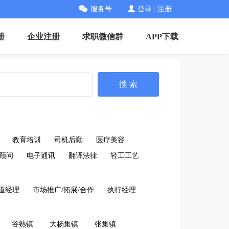
服务号
登录
|
注册
册
企业注册
求职微信群
APP下载
搜 索
教育培训
司机后勤
医疗美容
顾问
电子通讯
翻译法律
轻工工艺
道经理
市场推广/拓展/合作
执行经理
谷熟镇
大杨集镇
张集镇