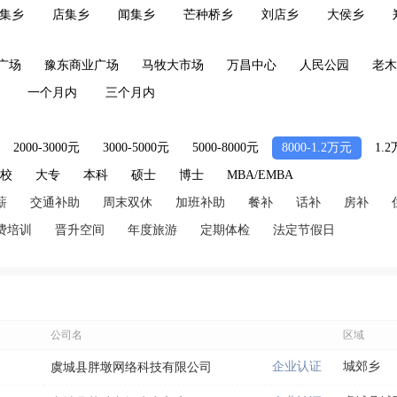
集乡
店集乡
闻集乡
芒种桥乡
刘店乡
大侯乡
广场
豫东商业广场
马牧大市场
万昌中心
人民公园
老木
一个月内
三个月内
2000-3000元
3000-5000元
5000-8000元
8000-1.2万元
1.
技校
大专
本科
硕士
博士
MBA/EMBA
薪
交通补助
周末双休
加班补助
餐补
话补
房补
费培训
晋升空间
年度旅游
定期体检
法定节假日
公司名
区域
企业认证
城郊乡
虞城县胖墩网络科技有限公司