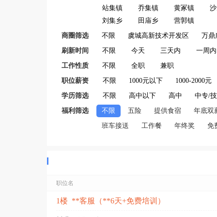
站集镇
乔集镇
黄冢镇
沙
刘集乡
田庙乡
营郭镇
商圈筛选
不限
虞城高新技术开发区
万鼎
刷新时间
不限
今天
三天内
一周内
工作性质
不限
全职
兼职
职位薪资
不限
1000元以下
1000-2000元
学历筛选
不限
高中以下
高中
中专/
福利筛选
不限
五险
提供食宿
年底双
班车接送
工作餐
年终奖
免
职位名
1楼 **客服（**6天+免费培训）