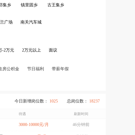
郑集乡
镇里固乡
古王集乡
兰广场
南关汽车城
2万-2万元
2万元以上
面议
住房公积金
节日福利
带薪年假
今日新增岗位数：
1025
总岗位数：
18237
待遇
刷新时间
3000-10000元/月
46分钟前