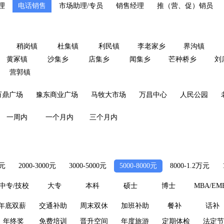
理
电话销售
市场助理/专员
销售经理
推（营、促）销员
稍岗镇
杜集镇
利民镇
李老家乡
界沟镇
黄冢镇
沙集乡
店集乡
闻集乡
芒种桥乡
刘
营郭镇
万鼎广场
豫东商业广场
马牧大市场
万昌中心
人民公园
一周内
一个月内
三个月内
0元
2000-3000元
3000-5000元
5000-8000元
8000-1.2万元
中专/技校
大专
本科
硕士
博士
MBA/EM
年底双薪
交通补助
周末双休
加班补助
餐补
话补
年终奖
免费培训
晋升空间
年度旅游
定期体检
法定节