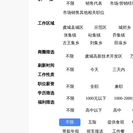
不限
销售代表
市场/营销经
市场销售其他相关职位
工作区域
虞城县城区
示范区
城郊乡
张集镇
站集镇
乔集镇
古王集乡
刘集乡
田庙乡
商圈筛选
不限
虞城高新技术开发区
刷新时间
不限
今天
三天内
工作性质
职位薪资
不限
全职
兼职
学历筛选
不限
1000元以下
1000-200
福利筛选
不限
高中以下
高中
不限
五险
提供食宿
带薪年假
班车接送
工作餐