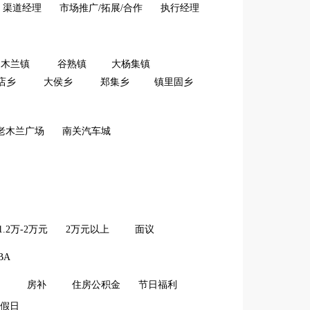
渠道经理
市场推广/拓展/合作
执行经理
木兰镇
谷熟镇
大杨集镇
店乡
大侯乡
郑集乡
镇里固乡
老木兰广场
南关汽车城
1.2万-2万元
2万元以上
面议
BA
房补
住房公积金
节日福利
假日