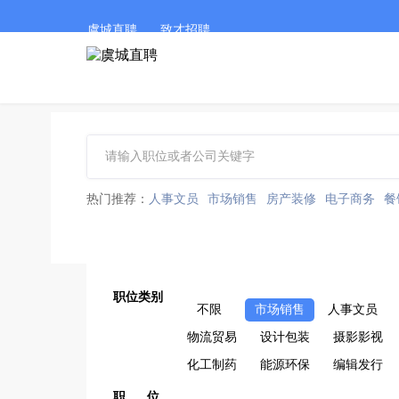
虞城直聘
致才招聘
热门推荐：
人事文员
市场销售
房产装修
电子商务
餐
职位类别
不限
市场销售
人事文员
物流贸易
设计包装
摄影影视
化工制药
能源环保
编辑发行
职 位