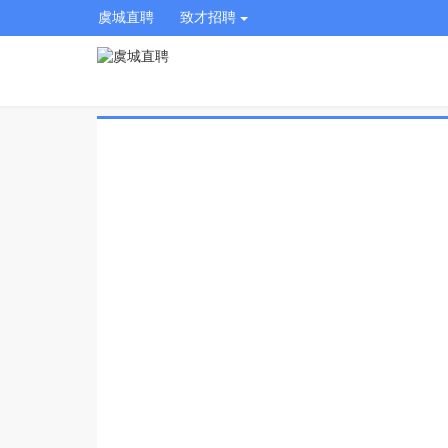
虞城直聘
致才招聘