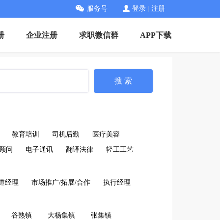
服务号
登录
|
注册
册
企业注册
求职微信群
APP下载
搜 索
教育培训
司机后勤
医疗美容
顾问
电子通讯
翻译法律
轻工工艺
道经理
市场推广/拓展/合作
执行经理
谷熟镇
大杨集镇
张集镇