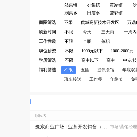
站集镇
乔集镇
黄冢镇
沙
刘集乡
田庙乡
营郭镇
商圈筛选
不限
虞城高新技术开发区
万鼎
刷新时间
不限
今天
三天内
一周内
工作性质
不限
全职
兼职
职位薪资
不限
1000元以下
1000-2000元
学历筛选
不限
高中以下
高中
中专/
福利筛选
不限
五险
提供食宿
年底双
班车接送
工作餐
年终奖
免
职位名
豫东商业广场 | 业务开发销售（售后回访）
市场/营销经理