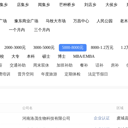
集乡
店集乡
闻集乡
芒种桥乡
刘店乡
大侯乡
广场
豫东商业广场
马牧大市场
万昌中心
人民公园
老木
一个月内
三个月内
2000-3000元
3000-5000元
5000-8000元
8000-1.2万元
1.
技校
大专
本科
硕士
博士
MBA/EMBA
薪
交通补助
周末双休
加班补助
餐补
话补
房补
费培训
晋升空间
年度旅游
定期体检
法定节假日
公司名
区域
企业认证
虞城
河南洛茂生物科技有限公司