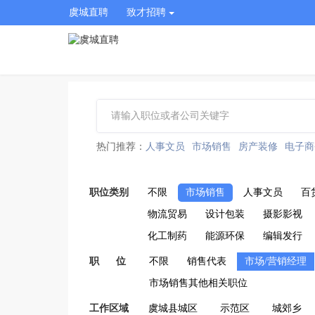
虞城直聘
致才招聘
热门推荐：
人事文员
市场销售
房产装修
电子商
职位类别
不限
市场销售
人事文员
百
物流贸易
设计包装
摄影影视
化工制药
能源环保
编辑发行
职 位
不限
销售代表
市场/营销经理
市场销售其他相关职位
工作区域
虞城县城区
示范区
城郊乡