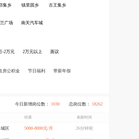
郑集乡
镇里固乡
古王集乡
兰广场
南关汽车城
2万-2万元
2万元以上
面议
住房公积金
节日福利
带薪年假
今日新增岗位数：
1030
总岗位数：
18262
待遇
刷新时间
县城区
5000-8000元/月
26分钟前