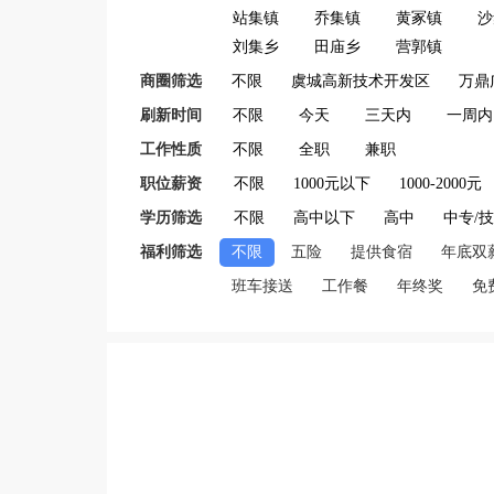
站集镇
乔集镇
黄冢镇
沙
刘集乡
田庙乡
营郭镇
商圈筛选
不限
虞城高新技术开发区
万鼎
刷新时间
不限
今天
三天内
一周内
工作性质
不限
全职
兼职
职位薪资
不限
1000元以下
1000-2000元
学历筛选
不限
高中以下
高中
中专/
福利筛选
不限
五险
提供食宿
年底双
班车接送
工作餐
年终奖
免