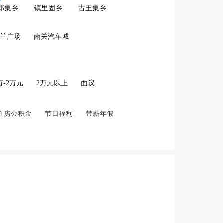
郑集乡
镇里固乡
古王集乡
兰广场
南关汽车城
2万-2万元
2万元以上
面议
住房公积金
节日福利
带薪年假