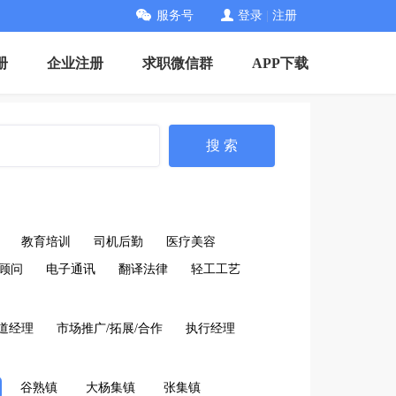
服务号
登录
|
注册
册
企业注册
求职微信群
APP下载
搜 索
教育培训
司机后勤
医疗美容
顾问
电子通讯
翻译法律
轻工工艺
道经理
市场推广/拓展/合作
执行经理
谷熟镇
大杨集镇
张集镇