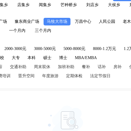
集乡
店集乡
闻集乡
芒种桥乡
刘店乡
大侯乡
广场
豫东商业广场
马牧大市场
万昌中心
人民公园
老木
一个月内
三个月内
2000-3000元
3000-5000元
5000-8000元
8000-1.2万元
1.
技校
大专
本科
硕士
博士
MBA/EMBA
薪
交通补助
周末双休
加班补助
餐补
话补
房补
费培训
晋升空间
年度旅游
定期体检
法定节假日