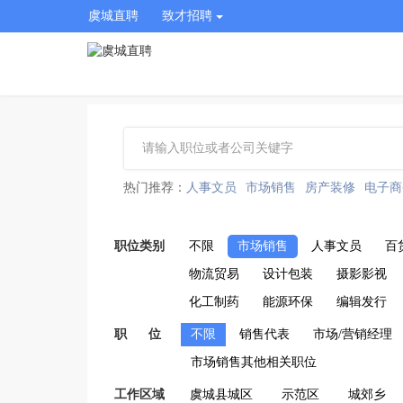
虞城直聘
致才招聘
热门推荐：
人事文员
市场销售
房产装修
电子商
职位类别
不限
市场销售
人事文员
百
物流贸易
设计包装
摄影影视
化工制药
能源环保
编辑发行
职 位
不限
销售代表
市场/营销经理
市场销售其他相关职位
工作区域
虞城县城区
示范区
城郊乡