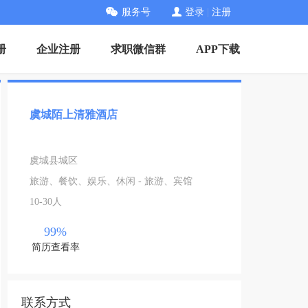
服务号
登录
|
注册
册
企业注册
求职微信群
APP下载
虞城陌上清雅酒店
虞城县城区
旅游、餐饮、娱乐、休闲 - 旅游、宾馆
10-30人
99%
简历查看率
联系方式