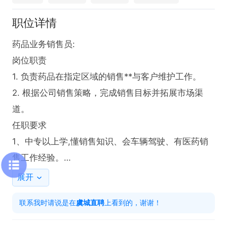
职位详情
药品业务销售员:

岗位职责  

1. 负责药品在指定区域的销售**与客户维护工作。  

2. 根据公司销售策略，完成销售目标并拓展市场渠
道。

任职要求

1、中专以上学,懂销售知识、会车辆驾驶、有医药销
售工作经验。

2、有上进心,事业心,沟通能力强、亲和力优,能吃苦耐
展开
劳,适应出差在外。

联系我时请说是在
虞城直聘
上看到的，谢谢！
薪酬:月薪3500至6000元。
