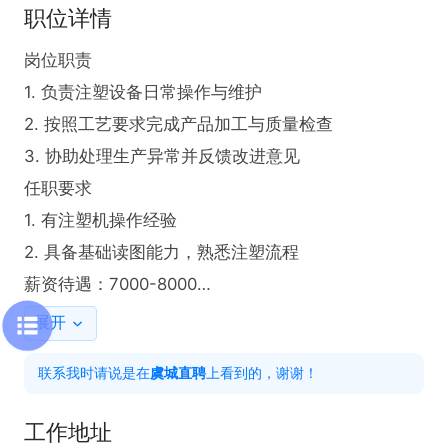
职位详情
岗位职责  

1. 负责注塑设备日常操作与维护  

2. 按照工艺要求完成产品加工与质量检查  

3. 协助处理生产异常并反馈改进意见  

任职要求  

1. 有注塑机操作经验

2. 具备基础读图能力，熟悉注塑流程  

薪资待遇：7000-8000

工作时间  ：長白班
展开
联系我时请说是在
虞城直聘
上看到的，谢谢！
工作地址