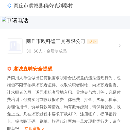
商丘市虞城县稍岗镇刘寨村
商丘市欧科隆工具有限公司
认证
30-60人
金属制成品
虞城直聘安全提醒
严禁用人单位做出任何损害求职者合法权益的违法违规行为，包
括但不限于扣押求职者证件、收取求职者财物、向求职者集资、
让求职者入股、诱导求职者异地入职、异地参与培训等，凡是付
费培训，付费实习或收取报名费、体检费、押金、买车、租车、
办理信用卡、诱导贷款等情况，均有欺诈嫌疑，请保持警惕，以
免上当。凡在求职过程中要求下载APP、注册账户、提供银行
卡、提供验证码、刷单、旅游代订票您一旦发现此类行为，请立
即举报。
立即举报 >